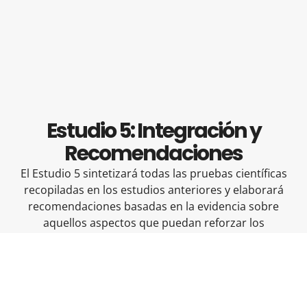
Estudio 5: Integración y
Recomendaciones
El Estudio 5 sintetizará todas las pruebas científicas
recopiladas en los estudios anteriores y elaborará
recomendaciones basadas en la evidencia sobre
aquellos aspectos que puedan reforzar los
elementos preventivos y protectores característicos
de los tipos saludables de amistades. Esto podría
servir no solo a aquellos encargados de elaborar
políticas y estrategias destinadas a la inclusión social
de estos colectivos, sino también a aquellos