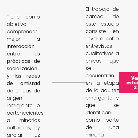
El trabajo de
campo de
Tiene como
este estudio
objetivo
consiste en
comprender
llevar a cabo
mejor la
entrevistas
interacción
cualitativas a
entre las
chicas que
prácticas de
se
socialización
encuentran
y las redes
Ve
en la etapa
estu
de amistad
2
de la adultez
de chicas de
emergente y
origen
que se
inmigrante o
identifican
pertenecientes
como parte
a minorías
de una
culturales, y
minoría
arrojar luz